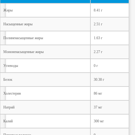
Жиры
8.41 г
Насыщенные жиры
2.51 г
Полиненасыщенные жиры
1.63 г
Мононенасыщенные жиры
2.27 г
Углеводы
0 г
Белок
30.38 г
Холестерин
86 мг
Натрий
37 мг
Калий
300 мг