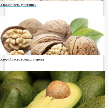
алорийность фисташек
алорийность грецкого ореха