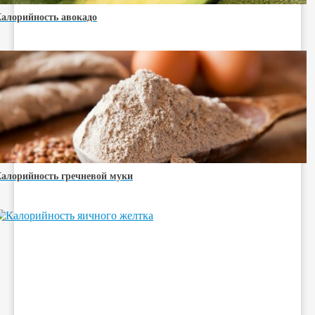
алорийность авокадо
алорийность гречневой муки