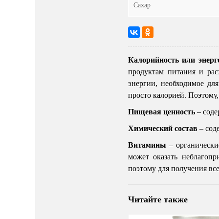
Сахар
0
1
2
3
4
5
Калорийность или энерг
продуктам питания и рас
энергии, необходимое дл
просто калорией. Поэтому,
Пищевая ценность
– соде
Химический состав
– сод
Витамины
– органически
может оказать неблагопр
поэтому для получения вс
Читайте также