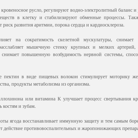
в кровеносное русло, регулируют водно-электролитный баланс и
веществ в клетку и стабилизируют обменные процессы. Так
т риск развития аритмии, порока сердца и кардиосклероза.
лияет на сократимость скелетной мускулатуры, снимает 
 расслабляет мышечную стенку крупных и мелких артерий, 
 снимает повышенную возбудимость нервной системы, спосо
 пектин в виде пищевых волокон стимулирует моторику жел
ства, продукты метаболизма из организма.
ллохинона или витамина К улучшает процесс свертывания кров
 костям и зубам.
лоты ягода восстанавливает иммунную защиту и тем самым бор
вает действие противовоспалительных и жаропонижающих препар