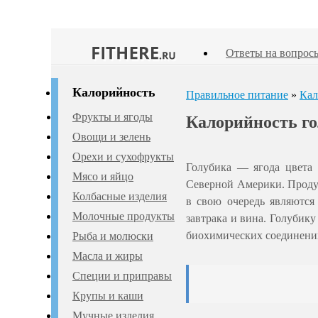
Ответы на вопрос
Калорийность
Правильное питание
»
Кал
Фрукты и ягоды
Калорийность г
Овощи и зелень
Орехи и сухофрукты
Голубика — ягода цвета 
Мясо и яйцо
Северной Америки. Продук
Колбасные изделия
в свою очередь являются
Молочные продукты
завтрака и вина. Голубик
биохимических соединений
Рыба и молюски
Масла и жиры
Специи и приправы
Крупы и каши
Мучные изделия