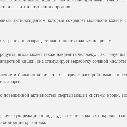
сте и развитии внутренних органов.
одным антиоксидантом, который сохраняет молодость кожи и с
оту зрения, и возвращает эластичность кожным покровам.
родукта, ягода может также навредить человеку. Так, голубика
типерстной кишки, она стимулирует выработку соляной кислоты
бление в больших количествах людям с расстройствами кише
и к диарее.
с повышенной активностью свертывающей системы крови, во
ергическую реакцию в виде зуда, жжения кожных покровов, сыпи
сибилизации организма.