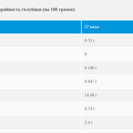
рийность голубики (на 100 грамм):
57 ккал
0.33 г
0
0.146 г
0.047 г
14.49 г
0.74 г
2.4 г