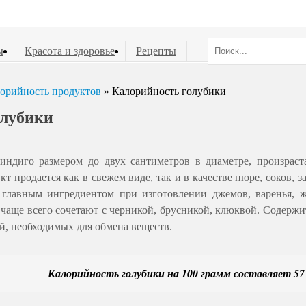
ы
Красота и здоровье
Рецепты
орийность продуктов
» Калорийность голубики
олубики
индиго размером до двух сантиметров в диаметре, произрас
т продается как в свежем виде, так и в качестве пюре, соков,
 главным ингредиентом при изготовлении джемов, варенья, ж
у чаще всего сочетают с черникой, брусникой, клюквой. Содерж
, необходимых для обмена веществ.
Калорийность голубики на 100 грамм составляет 57