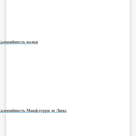
алорийность водки
алорийность Макфлурри де Люкс