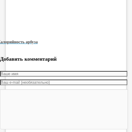
алорийность арбуза
Добавить комментарий