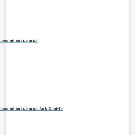
алорийность виски
алорийность виски Jack Daniel's