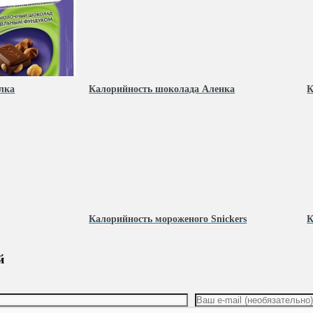
лка
Калорийность шоколада Аленка
К
Калорийность мороженого Snickers
К
й