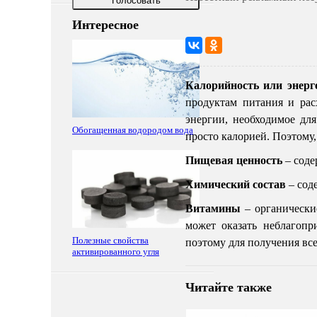
Голосовать
Интересное
100
1
2
3
4
5
Калорийность или энерг
продуктам питания и рас
энергии, необходимое дл
Обогащенная водородом вода
просто калорией. Поэтому,
Пищевая ценность
– соде
Химический состав
– сод
Витамины
– органически
может оказать неблагопр
Полезные свойства
поэтому для получения вс
активированного угля
Читайте также