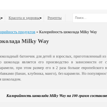
ы
Красота и здоровье
Рецепты
орийность продуктов
» Калорийность шоколада Milky Way
околада Milky Way
шоколадный батончик для детей и взрослых, приготовленный и
ю шоколада является его производство в зависимости от
арамели, при этом размер его в 2 раза больше европейского 
авками (банан, клубника, манго), без карамели. Но популярно
я шоколадом.
Калорийность шоколада Milky Way на 100 грамм составляе