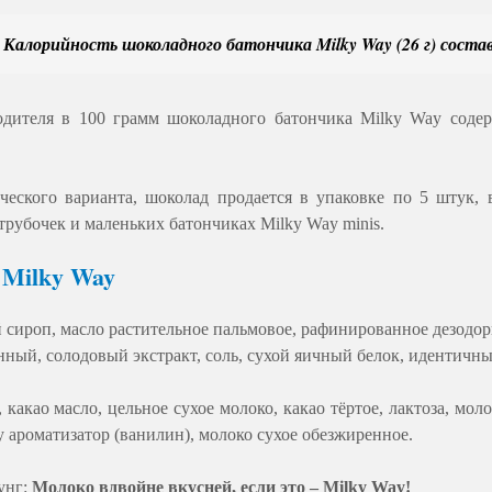
Калорийность шоколадного батончика Milky Way (26 г) соста
дителя в 100 грамм шоколадного батончика Milky Way содерж
ческого варианта, шоколад продается в упаковке по 5 штук,
трубочек и маленьких батончиках Milky Way minis.
 Milky Way
 сироп, масло растительное пальмовое, рафинированное дезодор
нный, солодовый экстракт, соль, сухой яичный белок, идентичны
какао масло, цельное сухое молоко, какао тёртое, лактоза, мол
 ароматизатор (ванилин), молоко сухое обезжиренное.
унг:
Молоко вдвойне вкусней, если это – Milky Way!