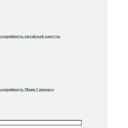
алорийность китайской капусты
алорийность Мини Сникерса