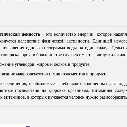
етическая ценность
– это количество энергии, которое накапл
ходуется вследствие физической активности. Единицей измере
я повышения одного килограмма воды на один градус Цельси
 говоря калория, в большинстве случаев имеется ввиду килокало
ржание углеводов, жиров и белков в продукте.
ержание макроэлементов и микроэлементов в продукте.
е соединения, необходимые в небольших количествах для подд
иятные последствия на здоровье организма. Витамины содер
ех витаминов, в которых нуждается человек нужно разнообразит