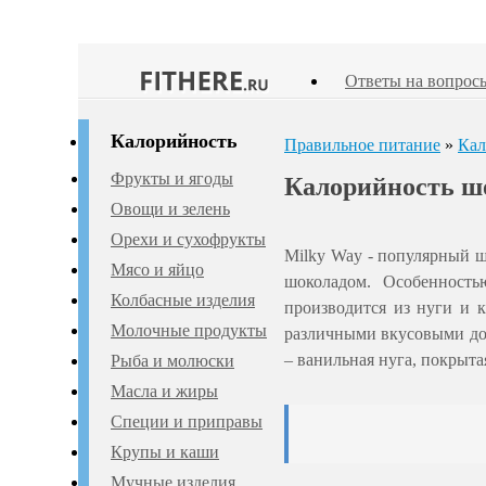
Ответы на вопрос
Калорийность
Правильное питание
»
Кал
Фрукты и ягоды
Калорийность ш
Овощи и зелень
Орехи и сухофрукты
Milky Way - популярный 
Мясо и яйцо
шоколадом. Особенность
Колбасные изделия
производится из нуги и к
Молочные продукты
различными вкусовыми доб
– ванильная нуга, покрыта
Рыба и молюски
Масла и жиры
Специи и приправы
Крупы и каши
Мучные изделия