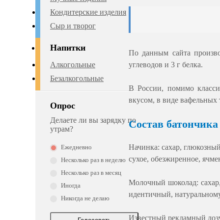
Кондитерские изделия
Сыр и творог
Напитки
По данным сайта произво
Алкогольные
углеводов и 3 г белка.
Безалкогольные
В России, помимо класси
вкусом, в виде вафельных 
Опрос
Состав батончика
Делаете ли вы зарядку по
утрам?
Начинка: сахар, глюкозный
Ежедневно
сухое, обезжиренное, ячме
Несколько раз в неделю
Несколько раз в месяц
Молочный шоколад: сахар, 
Иногда
идентичный, натуральному
Никогда не делаю
Известный рекламный лоз