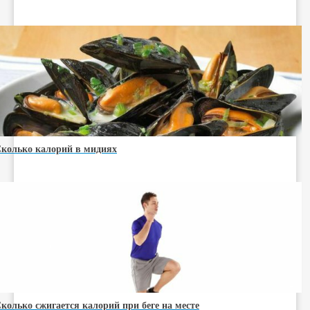
колько калорий в мидиях
колько сжигается калорий при беге на месте