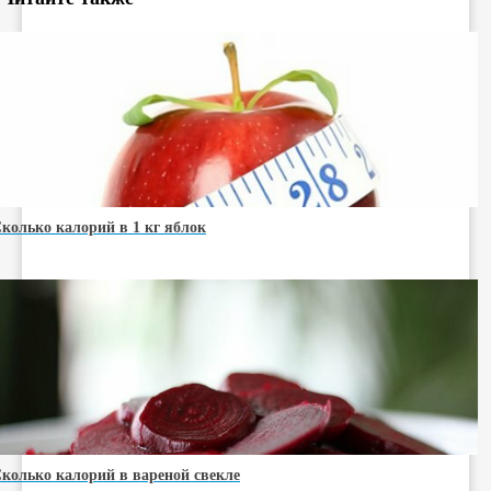
колько калорий в 1 кг яблок
колько калорий в вареной свекле